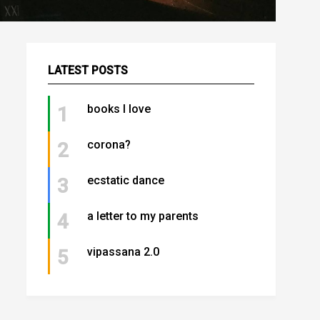
LATEST POSTS
books I love
1
corona?
2
ecstatic dance
3
a letter to my parents
4
vipassana 2.0
5