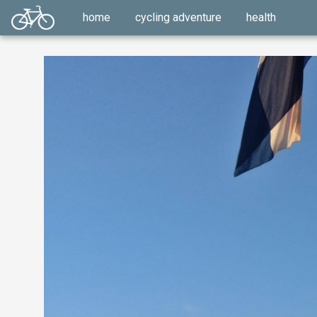
home
cycling adventure
health