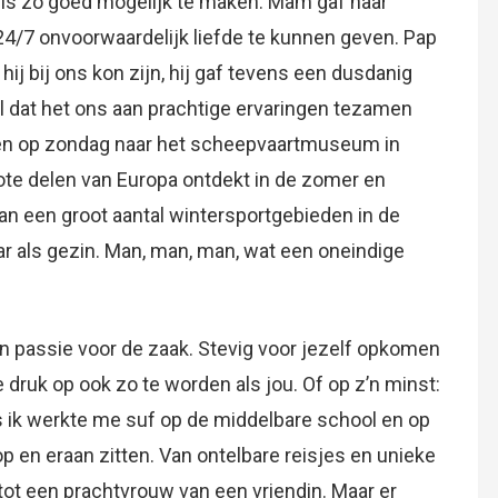
Iris zo goed mogelijk te maken. Mam gaf haar
 24/7 onvoorwaardelijk liefde te kunnen geven. Pap
hij bij ons kon zijn, hij gaf tevens een dusdanig
l dat het ons aan prachtige ervaringen tezamen
leen op zondag naar het scheepvaartmuseum in
e delen van Europa ontdekt in de zomer en
an een groot aantal wintersportgebieden in de
 als gezin. Man, man, man, wat een oneindige
 en passie voor de zaak. Stevig voor jezelf opkomen
e druk op ook zo te worden als jou. Of op z’n minst:
s ik werkte me suf op de middelbare school en op
op en eraan zitten. Van ontelbare reisjes en unieke
 tot een prachtvrouw van een vriendin. Maar er