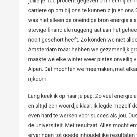
jullie je 100 procent gegeven om het mij en 
carriere op om bij ons te kunnen zijn en ons
was niet alleen de oneindige bron energie als 
stevige financiële ruggengraat aan het gehee
nooit geschort heeft. Zo konden we niet al
Amsterdam maar hebben we gezamenlijk grot
maakte we elke winter weer pistes onveilig v
Alpen. Dat mochten we meemaken, met elkaar
rijkdom.
Lang keek ik op naar je pap. Zo veel energie
en altijd een woordje klaar. Ik legde mezelf d
even hard te werken voor succes als jou. Du
de universiteit. Met resultaat. Alles mocht er
ervaringen tot goede inhoudelijke resultaten